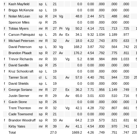
f
Kash Mayfield
sp
L
21
0.0
0.00
.000
.000
.000
f
Briggs McKenzie
sp
L
19
0.0
0.00
.000
.000
.000
f
Nolan McLean
sp
R
24
Vg
48.0
2.44
.571
.488
.662
Spencer Miles
rp
R
25
0.0
0.00
.000
.000
.000
f
Tobias Myers
mr
R
27
Pr
Vg
50.2
4.14
.721
.713
.725
f
Carson Palmquist
sp
L
25
Av
Ex
34.1
9.32
1.034
1.189
.977
f
Michael Petersen
mr
R
32
Av
18.0
4.22
.743
.870
.633
David Peterson
sp
L
30
Vg
168.2
3.87
.702
.564
.742
2
Brandon Pfaadt
sp
R
27
Av
176.2
4.54
.792
.775
.811
f
Trevor Richards
mr
R
33
Vg
5.2
8.98
.984
.899
1.033
f
David Sandlin
sp
R
25
0.0
0.00
.000
.000
.000
f
Kruz Schoolcraft
sp
L
19
0.0
0.00
.000
.000
.000
Tanner Scott
cl
L
31
Av
57.0
4.40
.781
.944
.720
2
f
David Shields
sp
L
19
0.0
0.00
.000
.000
.000
f
George Soriano
mr
R
27
Ex
36.2
7.71
.956
1.149
.749
Justin Sterner
mr
R
29
Av
65.0
3.01
.633
.510
.716
f
Gavin Stone
sp
R
26
0.0
0.00
.000
.000
.000
Trent Thornton
mr
R
32
Vg
42.1
4.28
.732
.807
.661
Cade Townsend
sp
R
21
0.0
0.00
.000
.000
.000
f
Brandon Woodruff
sp
R
33
Av
64.2
2.19
.573
.521
.631
6
Kirby Yates
mr
R
39
Av
41.1
4.54
.830
.970
.741
Total
27.0
1669.2
4.26
.749
.751
.747
23