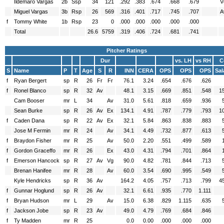
Ildemaro Vargas
2b
Ssp
34
121
.292
.383
.674
.668
.679
V
Miguel Vargas
3b
Rsp
26
569
.316
.401
.717
.745
.707
A
f
Tommy White
1b
Rsp
23
0
.000
.000
.000
.000
.000
Total
26.6
5759
.319
.406
.724
.681
.741
Pitcher Ratings
Dur
vs. LH
vs RH
C
S
Name
P
T
Age
S
R
INN
CERA
OPS
OPS
OPS
Sal
f
Ryan Bergert
sp
R
26
Fr
Fr
76.1
3.24
.654
.676
.626
f
Ronel Blanco
sp
R
32
Av
48.1
3.15
.669
.851
.548
1
Cam Booser
mr
L
34
Av
31.0
5.61
.818
.659
.936
Sean Burke
sp
R
26
Av
Ex
134.1
4.91
.787
.779
.793
1
f
Caden Dana
sp
R
22
Av
Ex
32.1
5.84
.863
.838
.883
Jose M Fermin
mr
R
24
Av
34.1
4.49
.732
.877
.613
f
Braydon Fisher
mr
R
25
Av
50.0
2.20
.551
.499
.589
f
Gordon Graceffo
mr
R
26
Ex
43.0
4.31
.794
.701
.864
f
Emerson Hancock
sp
R
27
Av
Vg
90.0
4.82
.781
.844
.713
Brenan Hanifee
mr
R
28
Av
60.0
3.54
.690
.995
.549
Kyle Hendricks
sp
R
36
Av
164.2
4.05
.757
.713
.799
4
f
Gunnar Hoglund
sp
R
26
Av
32.1
6.61
.935
.770
1.111
f
Bryan Hudson
mr
L
29
Av
15.0
6.38
.829
1.115
.635
f
Jackson Jobe
sp
R
23
Av
49.0
4.79
.769
.684
.846
f
Ty Madden
mr
R
25
0.0
0.00
.000
.000
.000