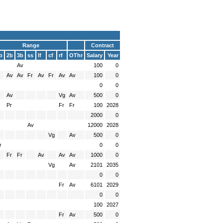
Range
Contract
b
2b
3b
ss
lf
cf
rf
OThr
Salary
Year
Av
100
0
Av
Av
Fr
Av
Fr
Av
Av
100
0
0
0
Av
Vg
Av
500
0
Pr
Fr
Fr
100
2028
2000
0
Av
12000
2028
Vg
Av
500
0
r
0
0
Fr
Fr
Av
Av
Av
1000
0
Vg
Av
2101
2035
0
0
Fr
Av
6101
2029
0
0
100
2027
Fr
Av
500
0