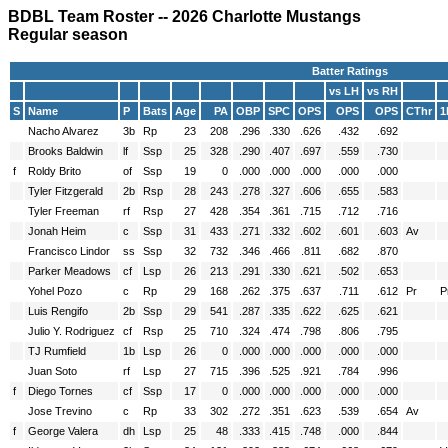
BDBL Team Roster -- 2026 Charlotte Mustangs
Regular season
Batter Ratings
vs LH
vs RH
S
Name
P
Bats
Age
PA
OBP
SPC
OPS
OPS
OPS
CThr
1
Nacho Alvarez
3b
Rp
23
208
.296
.330
.626
.432
.692
Brooks Baldwin
lf
Ssp
25
328
.290
.407
.697
.559
.730
f
Roldy Brito
of
Ssp
19
0
.000
.000
.000
.000
.000
Tyler Fitzgerald
2b
Rsp
28
243
.278
.327
.606
.655
.583
Tyler Freeman
rf
Rsp
27
428
.354
.361
.715
.712
.716
Jonah Heim
c
Ssp
31
433
.271
.332
.602
.601
.603
Av
Francisco Lindor
ss
Ssp
32
732
.346
.466
.811
.682
.870
Parker Meadows
cf
Lsp
26
213
.291
.330
.621
.502
.653
Yohel Pozo
c
Rp
29
168
.262
.375
.637
.711
.612
Pr
P
Luis Rengifo
2b
Ssp
29
541
.287
.335
.622
.625
.621
Julio Y. Rodriguez
cf
Rsp
25
710
.324
.474
.798
.806
.795
TJ Rumfield
1b
Lsp
26
0
.000
.000
.000
.000
.000
Juan Soto
rf
Lsp
27
715
.396
.525
.921
.784
.996
f
Diego Tornes
cf
Ssp
17
0
.000
.000
.000
.000
.000
Jose Trevino
c
Rp
33
302
.272
.351
.623
.539
.654
Av
f
George Valera
dh
Lsp
25
48
.333
.415
.748
.000
.844