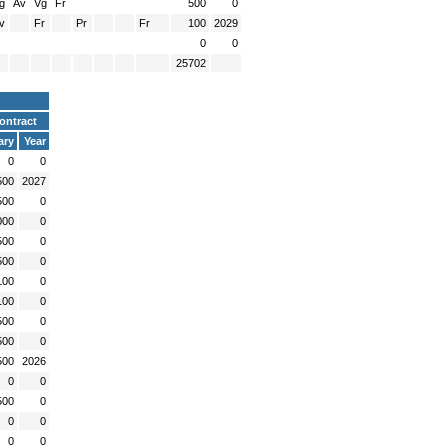
g
Av
Vg
Fr
500
0
v
Fr
Pr
Fr
100
2029
0
0
25702
ontract
ary
Year
0
0
500
2027
500
0
000
0
500
0
500
0
100
0
100
0
500
0
500
0
500
2026
0
0
500
0
0
0
0
0